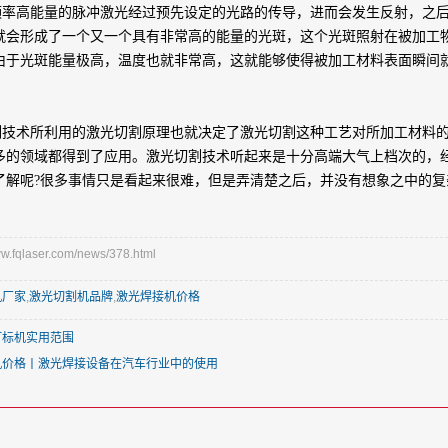
高能量的脉冲激光经过预先设定的光路的传导，进而会发生反射，之后
就会形成了一个又一个具有非常高的能量的光斑，这个光斑照射在被加工
由于光斑能量极高，温度也就非常高，这就能够使得被加工材料表面瞬间
术所利用的激光切割原理也就决定了激光切割这种工艺对所加工材料的
多的领域都得到了应用。激光切割技术听起来是十分高端大气上档次的，
了解呢?很多事情只是看起来很难，但是弄清楚之后，并没有想象之中的复
fqlaser.com/news/378.html
机厂家
,
激光切割机品牌
,
激光焊接机价格
打标机实用范围
机价格丨激光焊接设备在汽车行业中的使用