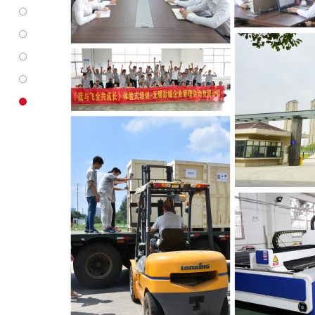
紫
外
查
激
看
紫
光
紫
外
紫
打
外
激
外
标
激
光
激
机
光
打
光
打
标
打
标
机
标
机
系
机
的
列
可
原
的
加
理
优
工
点
的