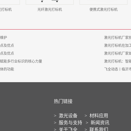
光打标机
光纤激光打标机
便携式激光打标机
维护
激光打标机厂家
点及优点
激光打标机在加
点及优点
激光打标机厂家
赋能多行业标识的核心力量
激光打标机：智能
体的功能
飞全动态丨临沂
热门链接
>
激光设备
>
材料应用
>
服务与支持
>
新闻资讯
>
关于飞全
>
联系我们